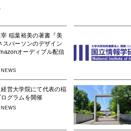
）
宰 稲葉裕美の著書『美
ネスパーソンのデザイン
mazonオーディブル配信
｜
NEWS
ス経営大学院にて代表の稲
プログラムを開催
｜
NEWS